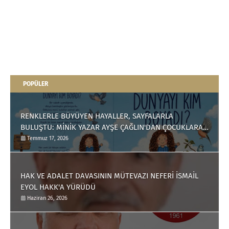
POPÜLER
RENKLERLE BÜYÜYEN HAYALLER, SAYFALARLA
BULUŞTU: MİNİK YAZAR AYŞE ÇAĞLIN'DAN ÇOCUKLARA
ANLAMLI BİR ESER
Temmuz 17, 2026
HAK VE ADALET DAVASININ MÜTEVAZI NEFERİ İSMAİL
EYOL HAKK'A YÜRÜDÜ
Haziran 26, 2026