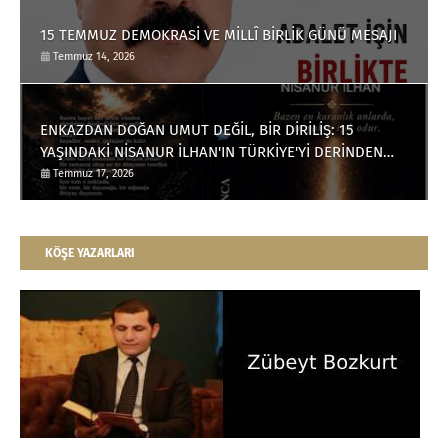
15 TEMMUZ DEMOKRASİ VE MİLLÎ BİRLİK GÜNÜ MESAJI
Temmuz 14, 2026
ENKAZDAN DOĞAN UMUT DEĞİL, BİR DİRİLİŞ: 15
YAŞINDAKİ NİSANUR İLHAN'IN TÜRKİYE'Yİ DERİNDEN
ETKİLEYECEK HİKÂYESİ
Temmuz 17, 2026
KÖŞE YAZARLARI