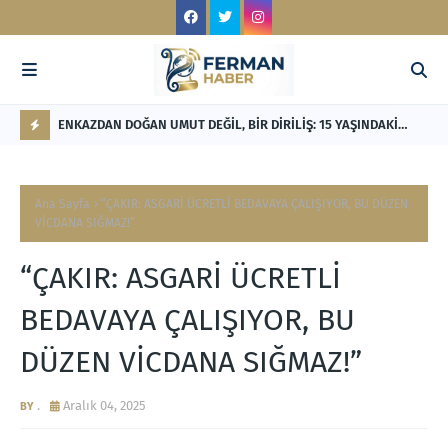
LİK'TEN
ENKAZDAN DOĞAN UMUT DEĞİL, BİR DİRİLİŞ: 15 YAŞINDAKİ
RE
NİSANUR İLHAN'IN TÜRKİYE'Yİ DERİNDEN ETKİLEYECEK
Mİ
F
HİKÂYESİ
L
Ana Sayfa
“ÇAKIR: ASGARİ ÜCRETLİ BEDAVAYA ÇALIŞIYOR, BU DÜZEN
A
VİCDANA SIĞMAZ!”
S
“ÇAKIR: ASGARİ ÜCRETLİ
H
BEDAVAYA ÇALIŞIYOR, BU
DÜZEN VİCDANA SIĞMAZ!”
.
Aralık 04, 2025