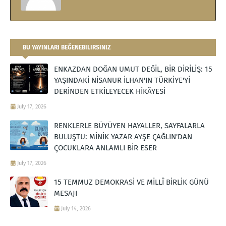
BU YAYINLARI BEĞENEBILIRSINIZ
ENKAZDAN DOĞAN UMUT DEĞİL, BİR DİRİLİŞ: 15
YAŞINDAKİ NİSANUR İLHAN'IN TÜRKİYE'Yİ
DERİNDEN ETKİLEYECEK HİKÂYESİ
July 17, 2026
RENKLERLE BÜYÜYEN HAYALLER, SAYFALARLA
BULUŞTU: MİNİK YAZAR AYŞE ÇAĞLIN'DAN
ÇOCUKLARA ANLAMLI BİR ESER
July 17, 2026
15 TEMMUZ DEMOKRASİ VE MİLLÎ BİRLİK GÜNÜ
MESAJI
July 14, 2026