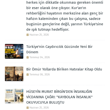
herkes için dikkatle okunması gereken önemli
bir eser olarak öne çıkıyor. Kur'an'ın
rehberliğini hayatının merkezine alan genç bir
hafızın kaleminden çıkan bu çalışma, sadece
bugünün gençlerine değil, yarının Türkiye'sine
de ışık tutmayı hedefliyor.
Haziran 25, 2026
Türkiye'nin Caydırıcılık Gücünde Yeni Bir
Dönem
Temmuz 04, 2026
Bir Ömür Yollarda Biriken Hatıralar Kitap Oldu
Temmuz 06, 2026
HÜSEYİN MURAT BİRGİN'DEN İNSANLIĞIN
VİCDANINA ÇAĞRI: "KAYBOLAN İNSANLIK"
OKUYUCUYLA BULUŞTU
Haziran 25, 2026