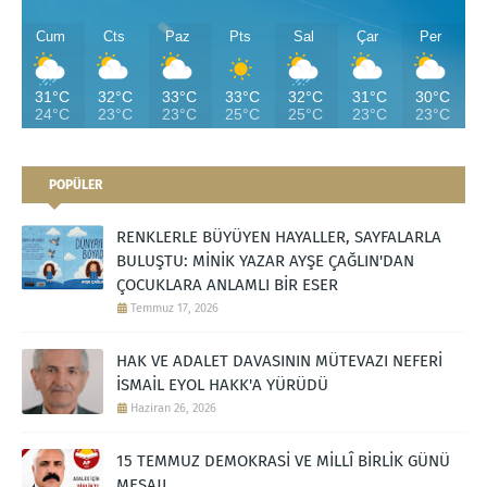
Cum
Cts
Paz
Pts
Sal
Çar
Per
31°C
32°C
33°C
33°C
32°C
31°C
30°C
24°C
23°C
23°C
25°C
25°C
23°C
23°C
POPÜLER
RENKLERLE BÜYÜYEN HAYALLER, SAYFALARLA
BULUŞTU: MİNİK YAZAR AYŞE ÇAĞLIN'DAN
ÇOCUKLARA ANLAMLI BİR ESER
Temmuz 17, 2026
HAK VE ADALET DAVASININ MÜTEVAZI NEFERİ
İSMAİL EYOL HAKK'A YÜRÜDÜ
Haziran 26, 2026
15 TEMMUZ DEMOKRASİ VE MİLLÎ BİRLİK GÜNÜ
MESAJI