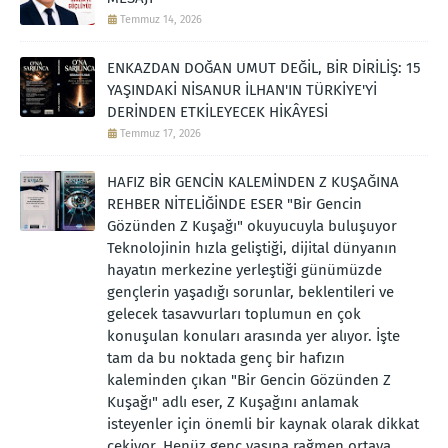
Temmuz 14, 2026
ENKAZDAN DOĞAN UMUT DEĞİL, BİR DİRİLİŞ: 15
YAŞINDAKİ NİSANUR İLHAN'IN TÜRKİYE'Yİ
DERİNDEN ETKİLEYECEK HİKÂYESİ
Temmuz 17, 2026
HAFIZ BİR GENCİN KALEMİNDEN Z KUŞAĞINA
REHBER NİTELİĞİNDE ESER "Bir Gencin
Gözünden Z Kuşağı" okuyucuyla buluşuyor
Teknolojinin hızla geliştiği, dijital dünyanın
hayatın merkezine yerleştiği günümüzde
gençlerin yaşadığı sorunlar, beklentileri ve
gelecek tasavvurları toplumun en çok
konuşulan konuları arasında yer alıyor. İşte
tam da bu noktada genç bir hafızın
kaleminden çıkan "Bir Gencin Gözünden Z
Kuşağı" adlı eser, Z Kuşağını anlamak
isteyenler için önemli bir kaynak olarak dikkat
çekiyor. Henüz genç yaşına rağmen ortaya