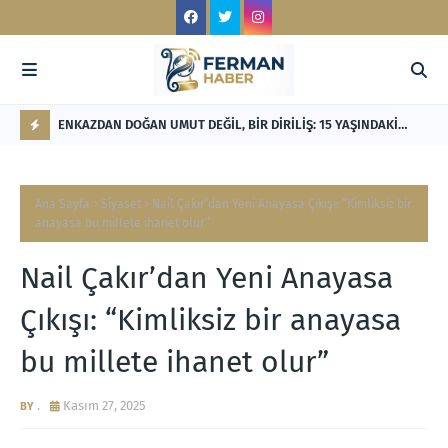
LİK'TEN
ENKAZDAN DOĞAN UMUT DEĞİL, BİR DİRİLİŞ: 15 YAŞINDAKİ
RE
NİSANUR İLHAN'IN TÜRKİYE'Yİ DERİNDEN ETKİLEYECEK
Mİ
F
HİKÂYESİ
L
Ana Sayfa
Siyaset
Nail Çakır’dan Yeni Anayasa Çıkışı: “Kimliksiz bir
A
anayasa bu millete ihanet olur”
S
Nail Çakır’dan Yeni Anayasa
H
Çıkışı: “Kimliksiz bir anayasa
bu millete ihanet olur”
.
Kasım 27, 2025