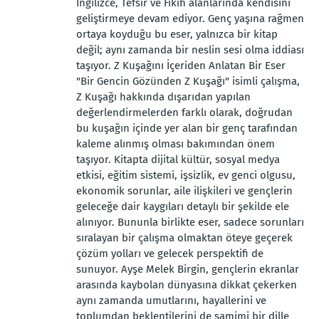
İngilizce, Tefsir ve Fıkıh alanlarında kendisini
geliştirmeye devam ediyor. Genç yaşına rağmen
ortaya koyduğu bu eser, yalnızca bir kitap
değil; aynı zamanda bir neslin sesi olma iddiası
taşıyor. Z Kuşağını İçeriden Anlatan Bir Eser
"Bir Gencin Gözünden Z Kuşağı" isimli çalışma,
Z Kuşağı hakkında dışarıdan yapılan
değerlendirmelerden farklı olarak, doğrudan
bu kuşağın içinde yer alan bir genç tarafından
kaleme alınmış olması bakımından önem
taşıyor. Kitapta dijital kültür, sosyal medya
etkisi, eğitim sistemi, işsizlik, ev genci olgusu,
ekonomik sorunlar, aile ilişkileri ve gençlerin
geleceğe dair kaygıları detaylı bir şekilde ele
alınıyor. Bununla birlikte eser, sadece sorunları
sıralayan bir çalışma olmaktan öteye geçerek
çözüm yolları ve gelecek perspektifi de
sunuyor. Ayşe Melek Birgin, gençlerin ekranlar
arasında kaybolan dünyasına dikkat çekerken
aynı zamanda umutlarını, hayallerini ve
toplumdan beklentilerini de samimi bir dille