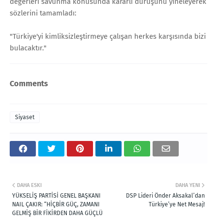
değerleri savunma konusunda kararlı duruşunu yineleyerek
sözlerini tamamladı:
"Türkiye'yi kimliksizleştirmeye çalışan herkes karşısında bizi
bulacaktır."
Comments
Siyaset
DAHA ESKI
DAHA YENI
YÜKSELİŞ PARTİSİ GENEL BAŞKANI
DSP Lideri Önder Aksakal’dan
NAIL ÇAKIR: “HİÇBİR GÜÇ, ZAMANI
Türkiye’ye Net Mesaj!
GELMİŞ BİR FİKİRDEN DAHA GÜÇLÜ