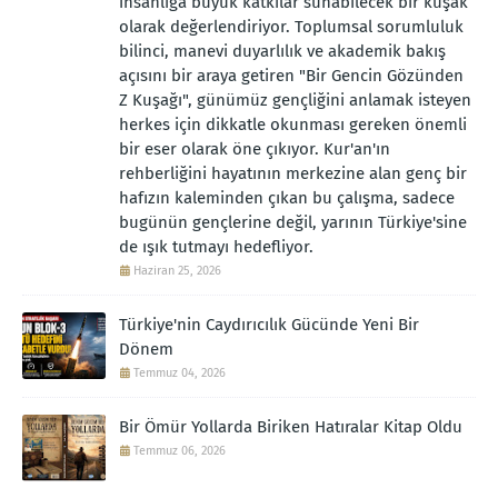
insanlığa büyük katkılar sunabilecek bir kuşak
olarak değerlendiriyor. Toplumsal sorumluluk
bilinci, manevi duyarlılık ve akademik bakış
açısını bir araya getiren "Bir Gencin Gözünden
Z Kuşağı", günümüz gençliğini anlamak isteyen
herkes için dikkatle okunması gereken önemli
bir eser olarak öne çıkıyor. Kur'an'ın
rehberliğini hayatının merkezine alan genç bir
hafızın kaleminden çıkan bu çalışma, sadece
bugünün gençlerine değil, yarının Türkiye'sine
de ışık tutmayı hedefliyor.
Haziran 25, 2026
Türkiye'nin Caydırıcılık Gücünde Yeni Bir
Dönem
Temmuz 04, 2026
Bir Ömür Yollarda Biriken Hatıralar Kitap Oldu
Temmuz 06, 2026