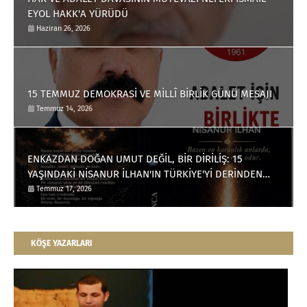
EYOL HAKK'A YÜRÜDÜ
Haziran 26, 2026
15 TEMMUZ DEMOKRASİ VE MİLLÎ BİRLİK GÜNÜ MESAJI
Temmuz 14, 2026
ENKAZDAN DOĞAN UMUT DEĞİL, BİR DİRİLİŞ: 15
YAŞINDAKİ NİSANUR İLHAN'IN TÜRKİYE'Yİ DERİNDEN
ETKİLEYECEK HİKÂYESİ
Temmuz 17, 2026
KÖŞE YAZARLARI