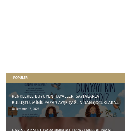
POPÜLER
RENKLERLE BÜYÜYEN HAYALLER, SAYFALARLA
BULUŞTU: MİNİK YAZAR AYŞE ÇAĞLIN'DAN ÇOCUKLARA
ANLAMLI BİR ESER
Temmuz 17, 2026
HAK VE ADALET DAVASININ MÜTEVAZI NEFERİ İSMAİL