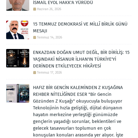
İSMAİL EYOL HAKK'A YÜRÜDÜ
Haziran 26, 2026
15 TEMMUZ DEMOKRASİ VE MİLLÎ BİRLİK GÜNÜ
MESAJI
Temmuz 14, 2026
ENKAZDAN DOĞAN UMUT DEĞİL, BİR DİRİLİŞ: 15
YAŞINDAKİ NİSANUR İLHAN'IN TÜRKİYE'Yİ
DERİNDEN ETKİLEYECEK HİKÂYESİ
Temmuz 17, 2026
HAFIZ BİR GENCİN KALEMİNDEN Z KUŞAĞINA
REHBER NİTELİĞİNDE ESER "Bir Gencin
Gözünden Z Kuşağı" okuyucuyla buluşuyor
Teknolojinin hızla geliştiği, dijital dünyanın
hayatın merkezine yerleştiği günümüzde
gençlerin yaşadığı sorunlar, beklentileri ve
gelecek tasavvurları toplumun en çok
konuşulan konuları arasında yer alıyor. İşte