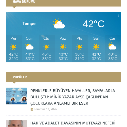
HAVA DURUMU
42°C
Tempe
Per
Cum
Cts
Paz
Pts
Sal
Çar
42°C
44°C
46°C
43°C
38°C
41°C
40°C
32°C
33°C
33°C
33°C
31°C
32°C
33°C
POPÜLER
RENKLERLE BÜYÜYEN HAYALLER, SAYFALARLA
BULUŞTU: MİNİK YAZAR AYŞE ÇAĞLIN'DAN
ÇOCUKLARA ANLAMLI BİR ESER
Temmuz 17, 2026
HAK VE ADALET DAVASININ MÜTEVAZI NEFERİ