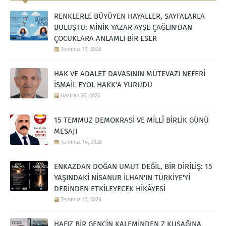
RENKLERLE BÜYÜYEN HAYALLER, SAYFALARLA
BULUŞTU: MİNİK YAZAR AYŞE ÇAĞLIN'DAN
ÇOCUKLARA ANLAMLI BİR ESER
Temmuz 17, 2026
HAK VE ADALET DAVASININ MÜTEVAZI NEFERİ
İSMAİL EYOL HAKK'A YÜRÜDÜ
Haziran 26, 2026
15 TEMMUZ DEMOKRASİ VE MİLLÎ BİRLİK GÜNÜ
MESAJI
Temmuz 14, 2026
ENKAZDAN DOĞAN UMUT DEĞİL, BİR DİRİLİŞ: 15
YAŞINDAKİ NİSANUR İLHAN'IN TÜRKİYE'Yİ
DERİNDEN ETKİLEYECEK HİKÂYESİ
Temmuz 17, 2026
HAFIZ BİR GENCİN KALEMİNDEN Z KUŞAĞINA