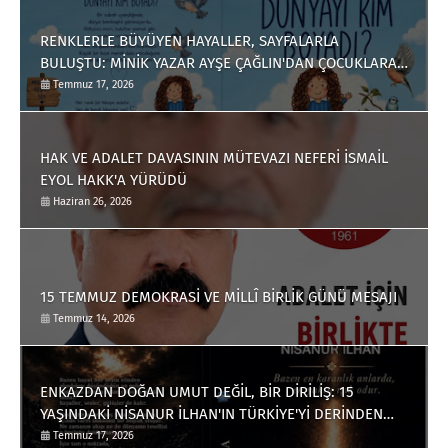
RENKLERLE BÜYÜYEN HAYALLER, SAYFALARLA
BULUŞTU: MİNİK YAZAR AYŞE ÇAĞLIN'DAN ÇOCUKLARA
ANLAMLI BİR ESER
Temmuz 17, 2026
HAK VE ADALET DAVASININ MÜTEVAZI NEFERİ İSMAİL
EYOL HAKK'A YÜRÜDÜ
Haziran 26, 2026
15 TEMMUZ DEMOKRASİ VE MİLLÎ BİRLİK GÜNÜ MESAJI
Temmuz 14, 2026
ENKAZDAN DOĞAN UMUT DEĞİL, BİR DİRİLİŞ: 15
YAŞINDAKİ NİSANUR İLHAN'IN TÜRKİYE'Yİ DERİNDEN
ETKİLEYECEK HİKÂYESİ
Temmuz 17, 2026