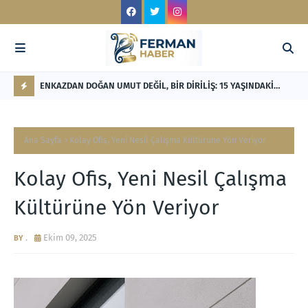
LİK'TEN
ENKAZDAN DOĞAN UMUT DEĞİL, BİR DİRİLİŞ: 15 YAŞINDAKİ
RE
NİSANUR İLHAN'IN TÜRKİYE'Yİ DERİNDEN ETKİLEYECEK
Mİ
F
HİKÂYESİ
L
Ana Sayfa
Kolay Ofis, Yeni Nesil Çalışma Kültürüne Yön Veriyor
A
S
Kolay Ofis, Yeni Nesil Çalışma
H
Kültürüne Yön Veriyor
.
Ekim 09, 2025