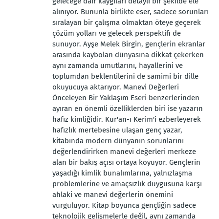
geleceğe dair kaygıları detaylı bir şekilde ele
alınıyor. Bununla birlikte eser, sadece sorunları
sıralayan bir çalışma olmaktan öteye geçerek
çözüm yolları ve gelecek perspektifi de
sunuyor. Ayşe Melek Birgin, gençlerin ekranlar
arasında kaybolan dünyasına dikkat çekerken
aynı zamanda umutlarını, hayallerini ve
toplumdan beklentilerini de samimi bir dille
okuyucuya aktarıyor. Manevi Değerleri
Önceleyen Bir Yaklaşım Eseri benzerlerinden
ayıran en önemli özelliklerden biri ise yazarın
hafız kimliğidir. Kur'an-ı Kerim'i ezberleyerek
hafızlık mertebesine ulaşan genç yazar,
kitabında modern dünyanın sorunlarını
değerlendirirken manevi değerleri merkeze
alan bir bakış açısı ortaya koyuyor. Gençlerin
yaşadığı kimlik bunalımlarına, yalnızlaşma
problemlerine ve amaçsızlık duygusuna karşı
ahlaki ve manevi değerlerin önemini
vurguluyor. Kitap boyunca gençliğin sadece
teknolojik gelişmelerle değil, aynı zamanda