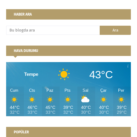
HABER ARA
HAVA DURUMU
43°C
Tempe
Cum
Cts
Paz
Pts
Sal
Çar
Per
44°C
46°C
45°C
39°C
40°C
40°C
39°C
32°C
33°C
33°C
32°C
30°C
30°C
29°C
POPÜLER