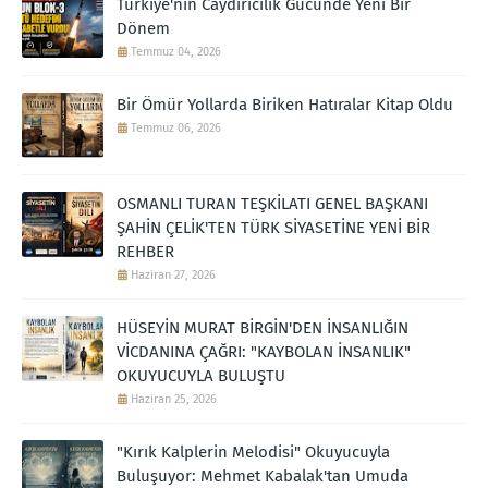
Türkiye'nin Caydırıcılık Gücünde Yeni Bir
Dönem
Temmuz 04, 2026
Bir Ömür Yollarda Biriken Hatıralar Kitap Oldu
Temmuz 06, 2026
OSMANLI TURAN TEŞKİLATI GENEL BAŞKANI
ŞAHİN ÇELİK'TEN TÜRK SİYASETİNE YENİ BİR
REHBER
Haziran 27, 2026
HÜSEYİN MURAT BİRGİN'DEN İNSANLIĞIN
VİCDANINA ÇAĞRI: "KAYBOLAN İNSANLIK"
OKUYUCUYLA BULUŞTU
Haziran 25, 2026
"Kırık Kalplerin Melodisi" Okuyucuyla
Buluşuyor: Mehmet Kabalak'tan Umuda