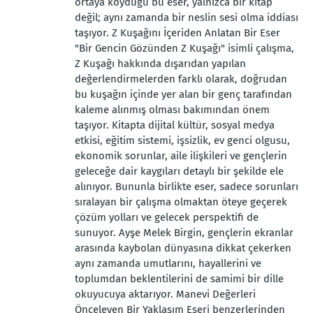
ortaya koyduğu bu eser, yalnızca bir kitap
değil; aynı zamanda bir neslin sesi olma iddiası
taşıyor. Z Kuşağını İçeriden Anlatan Bir Eser
"Bir Gencin Gözünden Z Kuşağı" isimli çalışma,
Z Kuşağı hakkında dışarıdan yapılan
değerlendirmelerden farklı olarak, doğrudan
bu kuşağın içinde yer alan bir genç tarafından
kaleme alınmış olması bakımından önem
taşıyor. Kitapta dijital kültür, sosyal medya
etkisi, eğitim sistemi, işsizlik, ev genci olgusu,
ekonomik sorunlar, aile ilişkileri ve gençlerin
geleceğe dair kaygıları detaylı bir şekilde ele
alınıyor. Bununla birlikte eser, sadece sorunları
sıralayan bir çalışma olmaktan öteye geçerek
çözüm yolları ve gelecek perspektifi de
sunuyor. Ayşe Melek Birgin, gençlerin ekranlar
arasında kaybolan dünyasına dikkat çekerken
aynı zamanda umutlarını, hayallerini ve
toplumdan beklentilerini de samimi bir dille
okuyucuya aktarıyor. Manevi Değerleri
Önceleyen Bir Yaklaşım Eseri benzerlerinden