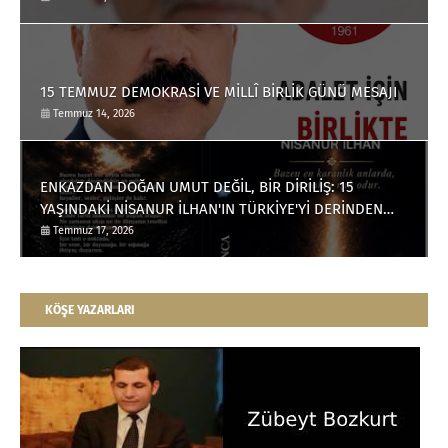
15 TEMMUZ DEMOKRASİ VE MİLLÎ BİRLİK GÜNÜ MESAJI
Temmuz 14, 2026
ENKAZDAN DOĞAN UMUT DEĞİL, BİR DİRİLİŞ: 15
YAŞINDAKİ NİSANUR İLHAN'IN TÜRKİYE'Yİ DERİNDEN
ETKİLEYECEK HİKÂYESİ
Temmuz 17, 2026
KÖŞE YAZARLARI