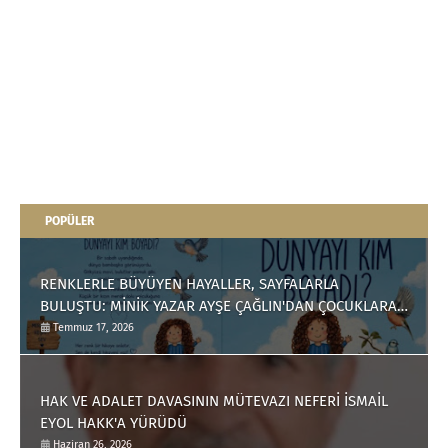
POPÜLER
RENKLERLE BÜYÜYEN HAYALLER, SAYFALARLA
BULUŞTU: MİNİK YAZAR AYŞE ÇAĞLIN'DAN ÇOCUKLARA
ANLAMLI BİR ESER
Temmuz 17, 2026
HAK VE ADALET DAVASININ MÜTEVAZI NEFERİ İSMAİL
EYOL HAKK'A YÜRÜDÜ
Haziran 26, 2026