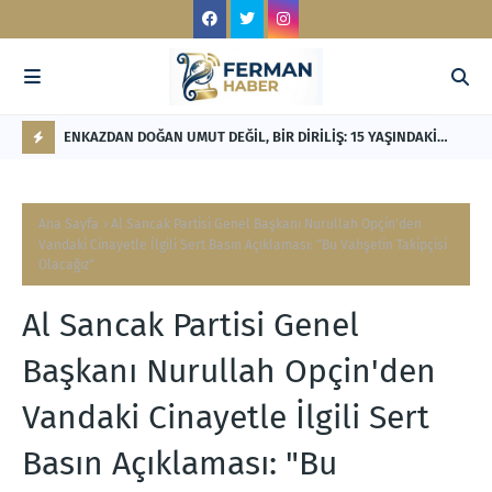
LİK'TEN
ENKAZDAN DOĞAN UMUT DEĞİL, BİR DİRİLİŞ: 15 YAŞINDAKİ
RE
NİSANUR İLHAN'IN TÜRKİYE'Yİ DERİNDEN ETKİLEYECEK
Mİ
F
HİKÂYESİ
L
Ana Sayfa
Al Sancak Partisi Genel Başkanı Nurullah Opçin'den
A
Vandaki Cinayetle İlgili Sert Basın Açıklaması: "Bu Vahşetin Takipçisi
Olacağız"
S
H
Al Sancak Partisi Genel
Başkanı Nurullah Opçin'den
Vandaki Cinayetle İlgili Sert
Basın Açıklaması: "Bu