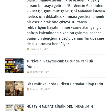
bilinci, manevi duyarlılık ve akademik bakış
açısını bir araya getiren "Bir Gencin Gözünden
Z Kuşağı", günümüz gençliğini anlamak isteyen
herkes için dikkatle okunması gereken önemli
bir eser olarak öne çıkıyor. Kur'an'ın
rehberliğini hayatının merkezine alan genç bir
hafızın kaleminden çıkan bu çalışma, sadece
bugünün gençlerine değil, yarının Türkiye'sine
de ışık tutmayı hedefliyor.
Haziran 25, 2026
Türkiye'nin Caydırıcılık Gücünde Yeni Bir
Dönem
Temmuz 04, 2026
Bir Ömür Yollarda Biriken Hatıralar Kitap Oldu
Temmuz 06, 2026
HÜSEYİN MURAT BİRGİN'DEN İNSANLIĞIN