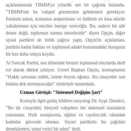
açıklamasında TBMM'ye yönelik net bir çağrıda bulundu.
"TBMM'nin bu vahşeti görmezden gelmemesi gerekiyor.
Partimiz adına, konunun araştırılması ve faillerin en kısa sürede
yakalanması için meclise önerge vereceğiz. Bu, sadece bir aile
dramı değil, toplumun namus meselesidir" diyen Opçin, diğer
siyasi partilere de birlik çağrısı yaptı. Opçin'in açıklaması,
partinin kadın hakları ve toplumsal adalet konusundaki duruşunu
bir kez daha ortaya koydu.
Al Sancak Partisi, son dönemde benzer toplumsal olaylarda aktif
rol alarak dikkat çekiyor. Genel Başkan Opçin, konuşmasını
"Hakkı savunan millet, zulme boyun eğmez. Bu cinayetler son
bulana dek durmayacağız" sözleriyle tamamladı.
Uzman Görüşü: "Sistemsel Değişim Şart"
Konuyla ilgili görüş bildiren sosyolog Dr. Ayşe Demirci,
"Bu tür cinayetler, bireysel vahşetten öte sistemsel sorunların
yansıması. Hızlı soruşturma, eğitim ve caydırıcılık olmadan
kadınlar güvende olamaz. Siyasi partilerin bu çağrıları
desteklemesi, umut verici bir adım" dedi.