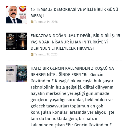
15 TEMMUZ DEMOKRASİ VE MİLLÎ BİRLİK GÜNÜ
MESAJI
Temmuz 14, 2026
ENKAZDAN DOĞAN UMUT DEĞİL, BİR DİRİLİŞ: 15
YAŞINDAKİ NİSANUR İLHAN'IN TÜRKİYE'Yİ
DERİNDEN ETKİLEYECEK HİKÂYESİ
Temmuz 17, 2026
HAFIZ BİR GENCİN KALEMİNDEN Z KUŞAĞINA
REHBER NİTELİĞİNDE ESER "Bir Gencin
Gözünden Z Kuşağı" okuyucuyla buluşuyor
Teknolojinin hızla geliştiği, dijital dünyanın
hayatın merkezine yerleştiği günümüzde
gençlerin yaşadığı sorunlar, beklentileri ve
gelecek tasavvurları toplumun en çok
konuşulan konuları arasında yer alıyor. İşte
tam da bu noktada genç bir hafızın
kaleminden çıkan "Bir Gencin Gözünden Z