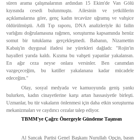
süren arama çalışmalarının ardından 15 Ekim'de Van Gölü
kıyısında cesedi bulunmuştu. Ailesinin ve yetkililerin
açıklamalarına göre, genç kadın tecavüze uğramış ve vahşice
öldürülmüştü. Adli Tıp raporu, DNA analizleriyle iki failin
varlığını doğrulamasına rağmen, soruşturma kapsamında henüz
somut bir tutuklama gerçekleşmedi. Babanın, Nizamettin
Kabaiş'in duygusal ifadesi ise yürekleri dağladı: "Rojin'in
hayalleri yarıda kaldı. Kızıma bu vahşeti yapanlar yakalansın.
En ağır ceza neyse onlara versinler. Ben canımdan
vazgeçeceğim, bu katiller yakalanana kadar mücadele
edeceğim."
Olay, sosyal medyada ve kamuoyunda geniş yankı
bulurken, kadın cinayetlerine karşı artan hassasiyetle birleşti.
Uzmanlar, bu tür vakaların önlenmesi için daha etkin soruşturma
mekanizmaları ve caydırıcı cezalar talep ediyor.
TBMM'ye Çağrı: Önergeyle Gündeme Taşınsın
Al Sancak Partisi Genel Başkanı Nurullah Opçin, basın