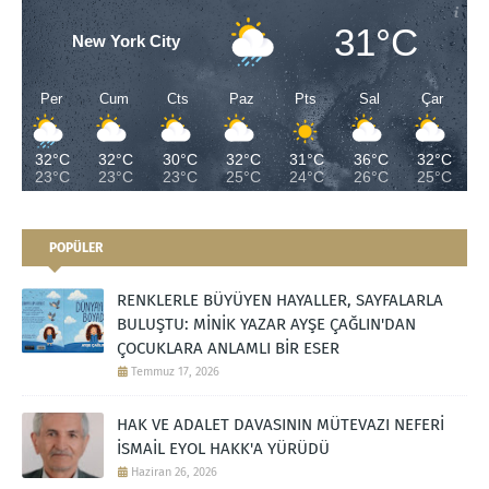
31°C
New York City
Per
Cum
Cts
Paz
Pts
Sal
Çar
32°C
32°C
30°C
32°C
31°C
36°C
32°C
23°C
23°C
23°C
25°C
24°C
26°C
25°C
POPÜLER
RENKLERLE BÜYÜYEN HAYALLER, SAYFALARLA
BULUŞTU: MİNİK YAZAR AYŞE ÇAĞLIN'DAN
ÇOCUKLARA ANLAMLI BİR ESER
Temmuz 17, 2026
HAK VE ADALET DAVASININ MÜTEVAZI NEFERİ
İSMAİL EYOL HAKK'A YÜRÜDÜ
Haziran 26, 2026