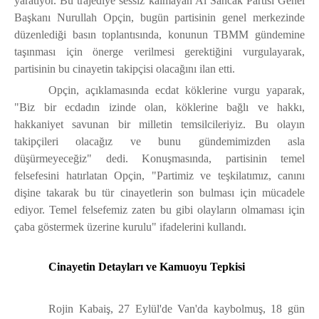
yaratıyor. Bu trajediye sessiz kalmayan Al Sancak Partisi Genel
Başkanı Nurullah Opçin, bugün partisinin genel merkezinde
düzenlediği basın toplantısında, konunun TBMM gündemine
taşınması için önerge verilmesi gerektiğini vurgulayarak,
partisinin bu cinayetin takipçisi olacağını ilan etti.
Opçin, açıklamasında ecdat köklerine vurgu yaparak,
"Biz bir ecdadın izinde olan, köklerine bağlı ve hakkı,
hakkaniyet savunan bir milletin temsilcileriyiz. Bu olayın
takipçileri olacağız ve bunu gündemimizden asla
düşürmeyeceğiz" dedi. Konuşmasında, partisinin temel
felsefesini hatırlatan Opçin, "Partimiz ve teşkilatımız, canını
dişine takarak bu tür cinayetlerin son bulması için mücadele
ediyor. Temel felsefemiz zaten bu gibi olayların olmaması için
çaba göstermek üzerine kurulu" ifadelerini kullandı.
Cinayetin Detayları ve Kamuoyu Tepkisi
Rojin Kabaiş, 27 Eylül'de Van'da kaybolmuş, 18 gün