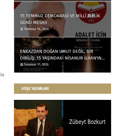
15 TEMMUZ DEMOKRASİ VE MİLLÎ BİRLİK
GÜNÜ MESAJI
Temmuz 14, 2026
ENKAZDAN DOĞAN UMUT DEĞİL, BİR
DİRİLİŞ: 15 YAŞINDAKİ NİSANUR İLHAN'IN
TÜRKİYE'Yİ DERİNDEN ETKİLEYECEK
Temmuz 17, 2026
HİKÂYESİ
nda
KÖŞE YAZARLARI