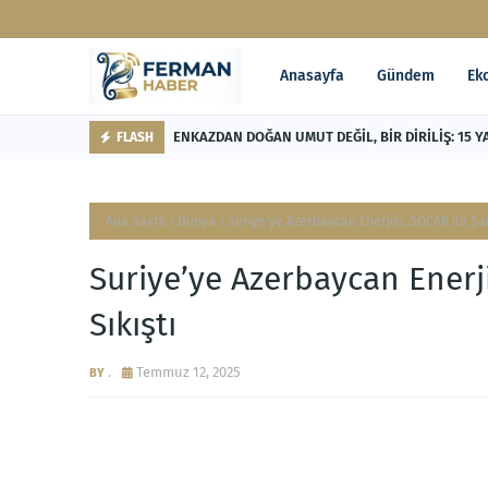
Anasayfa
Gündem
Ek
ENKAZDAN DOĞAN UMUT DEĞİL, BİR DİRİLİŞ: 15 Y
FLASH
Ana Sayfa
Dünya
Suriye’ye Azerbaycan Enerjisi: SOCAR ile Şam
Suriye’ye Azerbaycan Enerj
Sıkıştı
.
Temmuz 12, 2025