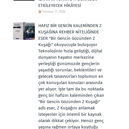
ETKİLEYECEK HİKÂYESİ
Temmuz 17, 2026
HAFIZ BİR GENCİN KALEMİNDEN Z
KUŞAĞINA REHBER NİTELİĞİNDE
ESER "Bir Gencin Gözünden Z
Kuşağı" okuyucuyla buluşuyor
Teknolojinin hızla geliştiği, dijital
dünyanın hayatın merkezine
yerleştiği günümüzde gençlerin
yaşadığı sorunlar, beklentileri ve
gelecek tasavvurları toplumun en
çok konuşulan konuları arasında
yer alıyor. İşte tam da bu noktada
genç bir hafızın kaleminden çıkan
"Bir Gencin Gözünden Z Kuşağı"
adlı eser, Z Kuşağını anlamak
isteyenler için önemli bir kaynak
olarak dikkat çekiyor. Henüz genç
yaşına rağmen ortaya koyduğu