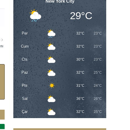
New York City
29°C
Per
32°C
23°C
I
anı
Cum
32°C
23°C
Cts
30°C
23°C
Paz
32°C
25°C
Pts
31°C
24°C
Sal
36°C
26°C
Çar
32°C
25°C