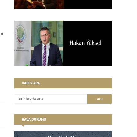
ın
HABER ARA
HAVA DURUMU