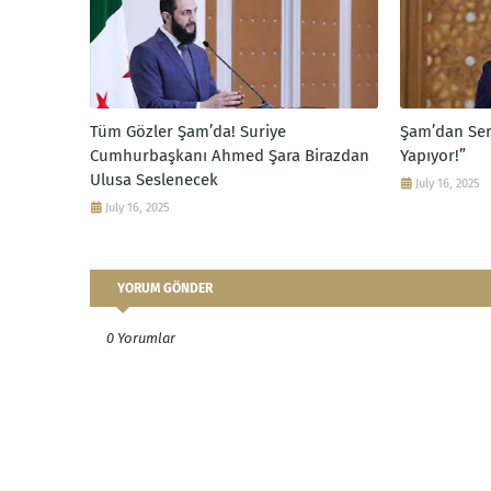
Tüm Gözler Şam’da! Suriye
Şam’dan Sert
Cumhurbaşkanı Ahmed Şara Birazdan
Yapıyor!”
Ulusa Seslenecek
July 16, 2025
July 16, 2025
YORUM GÖNDER
0 Yorumlar