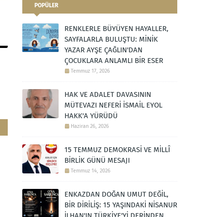
POPÜLER
RENKLERLE BÜYÜYEN HAYALLER,
SAYFALARLA BULUŞTU: MİNİK
YAZAR AYŞE ÇAĞLIN'DAN
ÇOCUKLARA ANLAMLI BİR ESER
Temmuz 17, 2026
HAK VE ADALET DAVASININ
MÜTEVAZI NEFERİ İSMAİL EYOL
HAKK'A YÜRÜDÜ
Haziran 26, 2026
15 TEMMUZ DEMOKRASİ VE MİLLÎ
BİRLİK GÜNÜ MESAJI
Temmuz 14, 2026
ENKAZDAN DOĞAN UMUT DEĞİL,
BİR DİRİLİŞ: 15 YAŞINDAKİ NİSANUR
İLHAN'IN TÜRKİYE'Yİ DERİNDEN