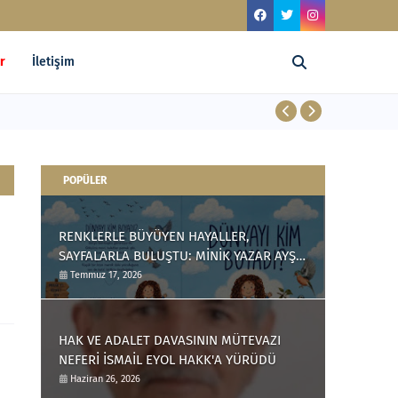
r
İletişim
RENKLERLE B
POPÜLER
RENKLERLE BÜYÜYEN HAYALLER,
SAYFALARLA BULUŞTU: MİNİK YAZAR AYŞE
ÇAĞLIN'DAN ÇOCUKLARA ANLAMLI BİR
Temmuz 17, 2026
ESER
HAK VE ADALET DAVASININ MÜTEVAZI
NEFERİ İSMAİL EYOL HAKK'A YÜRÜDÜ
Haziran 26, 2026