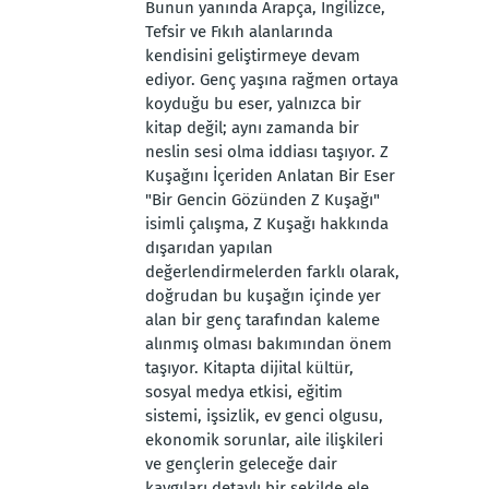
Bunun yanında Arapça, İngilizce,
Tefsir ve Fıkıh alanlarında
kendisini geliştirmeye devam
ediyor. Genç yaşına rağmen ortaya
koyduğu bu eser, yalnızca bir
kitap değil; aynı zamanda bir
neslin sesi olma iddiası taşıyor. Z
Kuşağını İçeriden Anlatan Bir Eser
"Bir Gencin Gözünden Z Kuşağı"
isimli çalışma, Z Kuşağı hakkında
dışarıdan yapılan
değerlendirmelerden farklı olarak,
doğrudan bu kuşağın içinde yer
alan bir genç tarafından kaleme
alınmış olması bakımından önem
taşıyor. Kitapta dijital kültür,
sosyal medya etkisi, eğitim
sistemi, işsizlik, ev genci olgusu,
ekonomik sorunlar, aile ilişkileri
ve gençlerin geleceğe dair
kaygıları detaylı bir şekilde ele