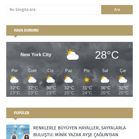
HAVA DURUMU
28°C
New York City
Per
Cum
Cts
Paz
Pts
Sal
Çar
32°C
32°C
30°C
32°C
31°C
36°C
32°C
23°C
23°C
23°C
25°C
24°C
26°C
25°C
POPÜLER
RENKLERLE BÜYÜYEN HAYALLER, SAYFALARLA
BULUŞTU: MİNİK YAZAR AYŞE ÇAĞLIN'DAN