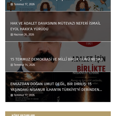
ANLAMLI BİR ESER
Temmuz 17, 2026
HAK VE ADALET DAVASININ MÜTEVAZI NEFERİ İSMAİL
EYOL HAKK'A YÜRÜDÜ
Haziran 26, 2026
15 TEMMUZ DEMOKRASİ VE MİLLÎ BİRLİK GÜNÜ MESAJI
Temmuz 14, 2026
ENKAZDAN DOĞAN UMUT DEĞİL, BİR DİRİLİŞ: 15
YAŞINDAKİ NİSANUR İLHAN'IN TÜRKİYE'Yİ DERİNDEN
ETKİLEYECEK HİKÂYESİ
Temmuz 17, 2026
KÖŞE YAZARLARI