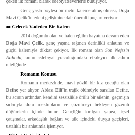
çeken ilk romanı olarak edebiyatseverlerle buluşuyor.
Genç yaşta böylesi bir metni kaleme almış olması, Doğa
Mavi Çelik’in edebi gelişimine dair önemli ipuçları veriyor.
✒️ Gelecek Vadeden Bir Kalem
2014 doğumlu olan ve halen eğitim hayatına devam eden
Doğa Mavi Çelik
, genç yaşına rağmen derinlikli anlatımı ve
güçlü kalemiyle dikkat çekiyor. İlk romanı olan
Son Nefesin
Ardında
, onun edebiyat yolculuğundaki etkileyici ilk adımı
niteliğinde.
Romanın Konusu
Romanın merkezinde, mavi gözlü bir kız çocuğu olan
Defne
yer alıyor. Ablası
Elif
’in trajik ölümüyle sarsılan Defne,
bu acının ardından kendini sessizlikle örülü bir ailenin, geçmişin
sırlarıyla dolu mektupların ve çözülmeyi bekleyen gizemli
düğümlerin içinde bulur. Gençliğin kırılgan yapısı, içsel
çatışmalar, arkadaşlık bağları ve aile içindeki duygu geçişleri,
ustalıklı bir anlatımla işleniyor.