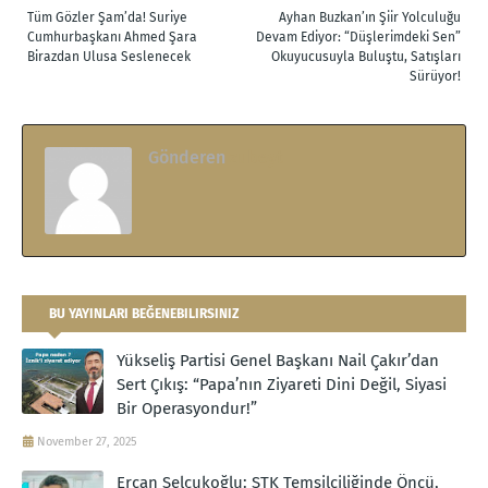
Tüm Gözler Şam’da! Suriye
Ayhan Buzkan’ın Şiir Yolculuğu
Cumhurbaşkanı Ahmed Şara
Devam Ediyor: “Düşlerimdeki Sen”
Birazdan Ulusa Seslenecek
Okuyucusuyla Buluştu, Satışları
Sürüyor!
Gönderen
zubeyt
BU YAYINLARI BEĞENEBILIRSINIZ
Yükseliş Partisi Genel Başkanı Nail Çakır’dan
Sert Çıkış: “Papa’nın Ziyareti Dini Değil, Siyasi
Bir Operasyondur!”
November 27, 2025
Ercan Selçukoğlu: STK Temsilciliğinde Öncü,