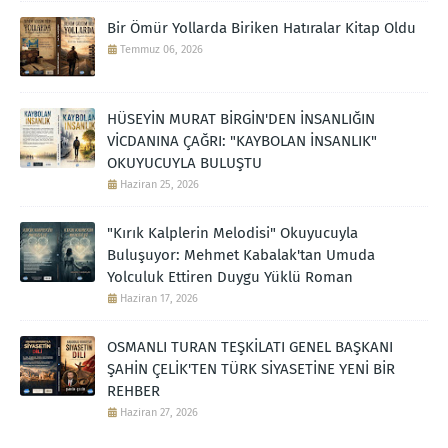
Bir Ömür Yollarda Biriken Hatıralar Kitap Oldu
Temmuz 06, 2026
HÜSEYİN MURAT BİRGİN'DEN İNSANLIĞIN
VİCDANINA ÇAĞRI: "KAYBOLAN İNSANLIK"
OKUYUCUYLA BULUŞTU
Haziran 25, 2026
"Kırık Kalplerin Melodisi" Okuyucuyla
Buluşuyor: Mehmet Kabalak'tan Umuda
Yolculuk Ettiren Duygu Yüklü Roman
Haziran 17, 2026
OSMANLI TURAN TEŞKİLATI GENEL BAŞKANI
ŞAHİN ÇELİK'TEN TÜRK SİYASETİNE YENİ BİR
REHBER
Haziran 27, 2026