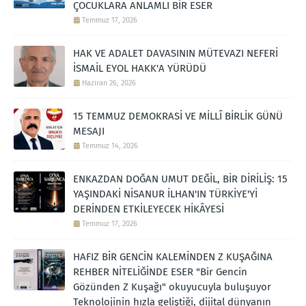
ÇOCUKLARA ANLAMLI BİR ESER
Temmuz 17, 2026
HAK VE ADALET DAVASININ MÜTEVAZI NEFERİ
İSMAİL EYOL HAKK'A YÜRÜDÜ
Haziran 26, 2026
15 TEMMUZ DEMOKRASİ VE MİLLÎ BİRLİK GÜNÜ
MESAJI
Temmuz 14, 2026
ENKAZDAN DOĞAN UMUT DEĞİL, BİR DİRİLİŞ: 15
YAŞINDAKİ NİSANUR İLHAN'IN TÜRKİYE'Yİ
DERİNDEN ETKİLEYECEK HİKÂYESİ
Temmuz 17, 2026
HAFIZ BİR GENCİN KALEMİNDEN Z KUŞAĞINA
REHBER NİTELİĞİNDE ESER "Bir Gencin
Gözünden Z Kuşağı" okuyucuyla buluşuyor
Teknolojinin hızla geliştiği, dijital dünyanın