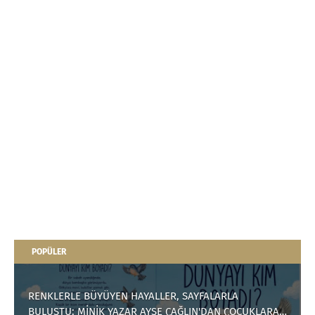
POPÜLER
RENKLERLE BÜYÜYEN HAYALLER, SAYFALARLA
BULUŞTU: MİNİK YAZAR AYŞE ÇAĞLIN'DAN ÇOCUKLARA