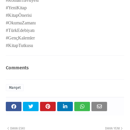
#RomanTavsiyesi
#YeniKitap
#KitapÖnerisi
#OkumaZamanı
#TürkEdebiyatı
#GençKalemler
#KitapTutkusu
Comments
Manşet
DAHA ESKI
DAHA YENI