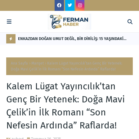
LİK'TEN
ENKAZDAN DOĞAN UMUT DEĞİL, BİR DİRİLİŞ: 15 YAŞINDAKİ
RE
NİSANUR İLHAN'IN TÜRKİYE'Yİ DERİNDEN ETKİLEYECEK
Mİ
F
HİKÂYESİ
L
Ana Sayfa
Manşet
Kalem Lügat Yayıncılık’tan Genç Bir Yetenek:
A
Doğa Mavi Çelik’in İlk Romanı “Son Nefesin Ardında” Raflarda!
S
Kalem Lügat Yayıncılık’tan
H
Genç Bir Yetenek: Doğa Mavi
Çelik’in İlk Romanı “Son
Nefesin Ardında” Raflarda!
zubeyt
Temmuz 16, 2025