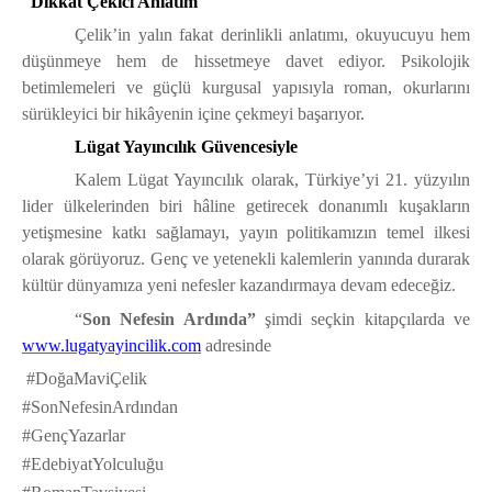
Dikkat Çekici Anlatım
Çelik’in yalın fakat derinlikli anlatımı, okuyucuyu hem
düşünmeye hem de hissetmeye davet ediyor. Psikolojik
betimlemeleri ve güçlü kurgusal yapısıyla roman, okurlarını
sürükleyici bir hikâyenin içine çekmeyi başarıyor.
Lügat Yayıncılık Güvencesiyle
Kalem Lügat Yayıncılık olarak, Türkiye’yi 21. yüzyılın
lider ülkelerinden biri hâline getirecek donanımlı kuşakların
yetişmesine katkı sağlamayı, yayın politikamızın temel ilkesi
olarak görüyoruz. Genç ve yetenekli kalemlerin yanında durarak
kültür dünyamıza yeni nefesler kazandırmaya devam edeceğiz.
“
Son Nefesin Ardında”
şimdi seçkin kitapçılarda ve
www.lugatyayincilik.com
adresinde
#DoğaMaviÇelik
#SonNefesinArdından
#GençYazarlar
#EdebiyatYolculuğu