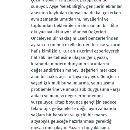
çözüm yolları ve gelecek perspektifi de
sunuyor. Ayşe Melek Birgin, gençlerin ekranlar
arasında kaybolan dünyasına dikkat çekerken
aynı zamanda umutlarını, hayallerini ve
toplumdan beklentilerini de samimi bir dille
okuyucuya aktarıyor. Manevi Değerleri
Önceleyen Bir Yaklaşım Eseri benzerlerinden
ayıran en önemli özelliklerden biri ise yazarın
hafız kimliğidir. Kur'an-ı Kerim'i ezberleyerek
hafızlık mertebesine ulaşan genç yazar,
kitabında modern dünyanın sorunlarını
değerlendirirken manevi değerleri merkeze
alan bir bakış açısı ortaya koyuyor. Gençlerin
yaşadığı kimlik bunalımlarına, yalnızlaşma
problemlerine ve amaçsızlık duygusuna karşı
ahlaki ve manevi değerlerin önemini
vurguluyor. Kitap boyunca gençliğin sadece
teknolojik gelişmelerle değil, aynı zamanda
sağlam bir karakter ve güçlü bir manevi
altyapıyla geleceğe hazırlanması gerektiği
mesajı öne çıkıyor. Yazarın bu yaklaşımı,