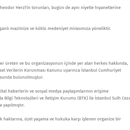
eodor Herzl'in torunları, bugün de aynı niyetle hıyanetlerine
 şanlı mazimize ve köklü medeniyet mirasımıza yöneliktir.
geler üreten ve bu organizasyonun içinde yer alan herkes hakkında,
isel Verilerin Korunması Kanunu uyarınca İstanbul Cumhuriyet
rusunda bulunulmuştur.
ijital haberlerin ve sosyal medya paylaşımlarının erişime
 Bilgi Teknolojileri ve İletişim Kurumu (BTK) ile İstanbul Sulh Cez
 yapılmıştır.
ik haklarına, özel yaşama ve hukuka karşı işlenen organize bir