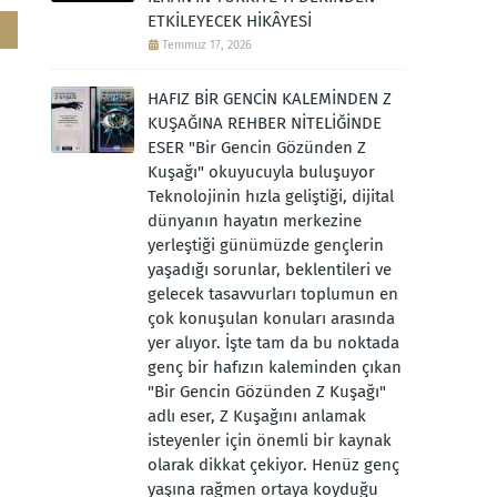
ETKİLEYECEK HİKÂYESİ
Temmuz 17, 2026
HAFIZ BİR GENCİN KALEMİNDEN Z
KUŞAĞINA REHBER NİTELİĞİNDE
ESER "Bir Gencin Gözünden Z
Kuşağı" okuyucuyla buluşuyor
Teknolojinin hızla geliştiği, dijital
dünyanın hayatın merkezine
yerleştiği günümüzde gençlerin
yaşadığı sorunlar, beklentileri ve
gelecek tasavvurları toplumun en
çok konuşulan konuları arasında
yer alıyor. İşte tam da bu noktada
genç bir hafızın kaleminden çıkan
"Bir Gencin Gözünden Z Kuşağı"
adlı eser, Z Kuşağını anlamak
isteyenler için önemli bir kaynak
olarak dikkat çekiyor. Henüz genç
yaşına rağmen ortaya koyduğu