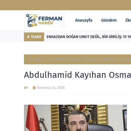
Anasayfa
Gündem
Ek
ENKAZDAN DOĞAN UMUT DEĞİL, BİR DİRİLİŞ: 15 Y
FLASH
Ana Sayfa
Abdulhamid Kayıhan Osmanoğlu'ndan basın açıkla
Abdulhamid Kayıhan Osman
.
Temmuz 24, 2025