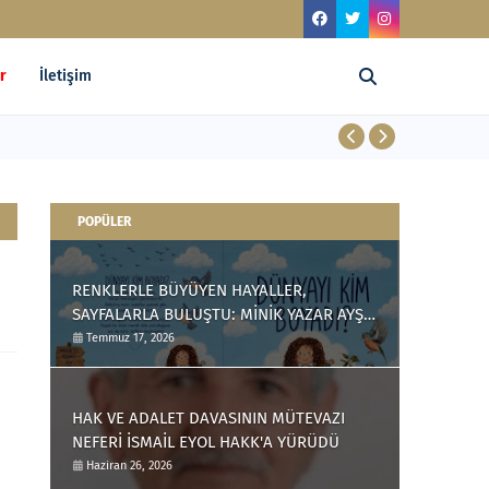
r
İletişim
RENKLERLE B
POPÜLER
RENKLERLE BÜYÜYEN HAYALLER,
SAYFALARLA BULUŞTU: MİNİK YAZAR AYŞE
ÇAĞLIN'DAN ÇOCUKLARA ANLAMLI BİR
Temmuz 17, 2026
ESER
HAK VE ADALET DAVASININ MÜTEVAZI
NEFERİ İSMAİL EYOL HAKK'A YÜRÜDÜ
Haziran 26, 2026