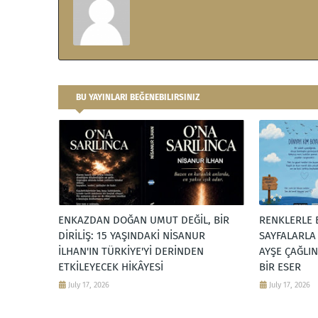
BU YAYINLARI BEĞENEBILIRSINIZ
ENKAZDAN DOĞAN UMUT DEĞİL, BİR
RENKLERLE 
DİRİLİŞ: 15 YAŞINDAKİ NİSANUR
SAYFALARLA
İLHAN'IN TÜRKİYE'Yİ DERİNDEN
AYŞE ÇAĞLI
ETKİLEYECEK HİKÂYESİ
BİR ESER
July 17, 2026
July 17, 2026