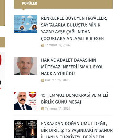
POPÜLER
RENKLERLE BÜYÜYEN HAYALLER,
SAYFALARLA BULUŞTU: MİNİK
YAZAR AYŞE ÇAĞLIN'DAN
ÇOCUKLARA ANLAMLI BİR ESER
Temmuz 17, 2026
HAK VE ADALET DAVASININ
MÜTEVAZI NEFERİ İSMAİL EYOL
HAKK'A YÜRÜDÜ
Haziran 26, 2026
15 TEMMUZ DEMOKRASİ VE MİLLÎ
BİRLİK GÜNÜ MESAJI
Temmuz 14, 2026
ENKAZDAN DOĞAN UMUT DEĞİL,
BİR DİRİLİŞ: 15 YAŞINDAKİ NİSANUR
İLHAN'IN TÜRKİYE'Yİ DERİNDEN