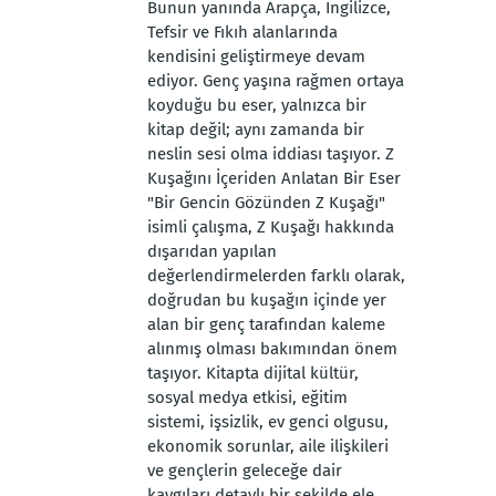
Bunun yanında Arapça, İngilizce,
Tefsir ve Fıkıh alanlarında
kendisini geliştirmeye devam
ediyor. Genç yaşına rağmen ortaya
koyduğu bu eser, yalnızca bir
kitap değil; aynı zamanda bir
neslin sesi olma iddiası taşıyor. Z
Kuşağını İçeriden Anlatan Bir Eser
"Bir Gencin Gözünden Z Kuşağı"
isimli çalışma, Z Kuşağı hakkında
dışarıdan yapılan
değerlendirmelerden farklı olarak,
doğrudan bu kuşağın içinde yer
alan bir genç tarafından kaleme
alınmış olması bakımından önem
taşıyor. Kitapta dijital kültür,
sosyal medya etkisi, eğitim
sistemi, işsizlik, ev genci olgusu,
ekonomik sorunlar, aile ilişkileri
ve gençlerin geleceğe dair
kaygıları detaylı bir şekilde ele