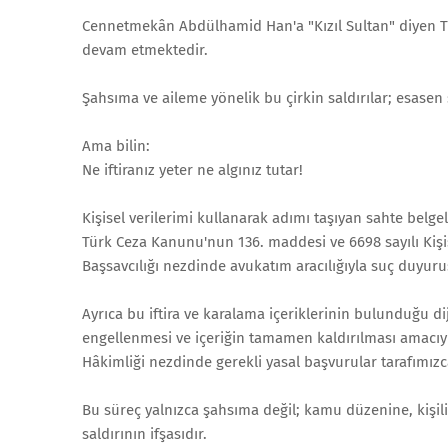
Cennetmekân Abdülhamid Han'a "Kızıl Sultan" diyen Th
devam etmektedir.
Şahsıma ve aileme yönelik bu çirkin saldırılar; esasen
Ama bilin:
Ne iftiranız yeter ne algınız tutar!
Kişisel verilerimi kullanarak adımı taşıyan sahte bel
Türk Ceza Kanunu'nun 136. maddesi ve 6698 sayılı Kiş
Başsavcılığı nezdinde avukatım aracılığıyla suç duyu
Ayrıca bu iftira ve karalama içeriklerinin bulunduğu d
engellenmesi ve içeriğin tamamen kaldırılması amacıyla
Hâkimliği nezdinde gerekli yasal başvurular tarafımızca
Bu süreç yalnızca şahsıma değil; kamu düzenine, kişil
saldırının ifşasıdır.