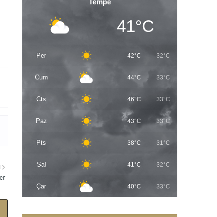
Tempe
41°C
Per
42°C
32°C
Cum
44°C
33°C
Cts
46°C
33°C
Paz
43°C
33°C
Pts
38°C
31°C
Sal
41°C
32°C
I
er
Çar
40°C
33°C