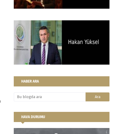
HABER ARA
a
HAVA DURUMU