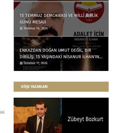
15 TEMMUZ DEMOKRASİ VE MİLLÎ BİRLİK
GÜNÜ MESAJI
Temmuz 14, 2026
ENKAZDAN DOĞAN UMUT DEĞİL, BİR
DİRİLİŞ: 15 YAŞINDAKİ NİSANUR İLHAN'IN
TÜRKİYE'Yİ DERİNDEN ETKİLEYECEK
Temmuz 17, 2026
HİKÂYESİ
KÖŞE YAZARLARI
ini